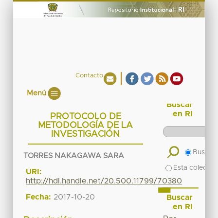
Contacto
Menú
Buscar
en RI
PROTOCOLO DE
METODOLOGÍA DE LA
INVESTIGACIÓN
Buscar 
TORRES NAKAGAWA SARA
Esta colecció
URI:
http://hdl.handle.net/20.500.11799/70380
Fecha:
2017-10-20
Buscar
en RI