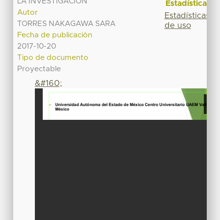
LA INVESTIGACIÓN
Estadísticas
Autor
Estadísticas
TORRES NAKAGAWA SARA
de uso
Fecha de publicación
2017-10-20
Tipo de documento
Proyectable
&#160;