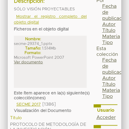
Por
Descripción:
Fecha
SÓLO VISIÓN PROYECTABLES
de
Mostrar el registro completo del
publicación
objeto digital
Autor
Ficheros en el objeto digital
Título
Materia
Nombre:
Tipo
secme-29374_1.pptx
Tamaño:
1.514Mb
Esta
Formato:
colección
Microsoft PowerPoint 2007
Fecha
Ver documento
de
publicación
Autor
Título
Materia
Este ítem aparece en la(s) siguiente(s)
Tipo
colección(ones)
[1386]
SECME 2017
Usuario
Visualización del Documento
Acceder
Título
PROTOCOLO DE METODOLOGÍA DE