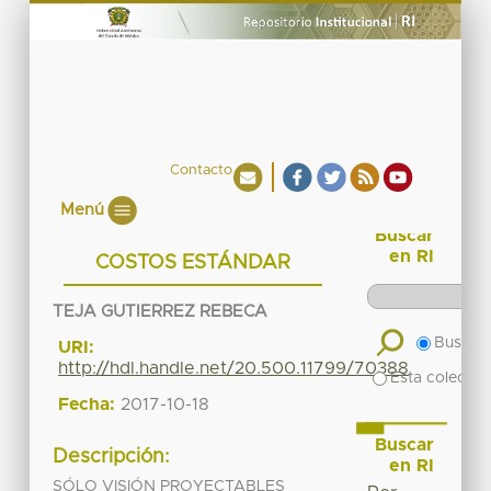
Contacto
Menú
Buscar
en RI
COSTOS ESTÁNDAR
TEJA GUTIERREZ REBECA
Buscar 
URI:
http://hdl.handle.net/20.500.11799/70388
Esta colecció
Fecha:
2017-10-18
Buscar
Descripción:
en RI
SÓLO VISIÓN PROYECTABLES