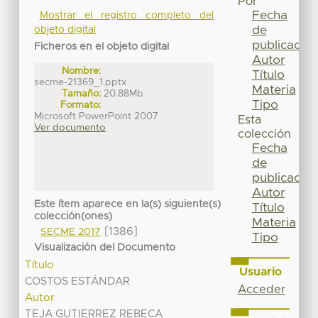
Por
Fecha
Mostrar el registro completo del
de
objeto digital
publicación
Ficheros en el objeto digital
Autor
Nombre:
Título
secme-21369_1.pptx
Materia
Tamaño:
20.88Mb
Tipo
Formato:
Microsoft PowerPoint 2007
Esta
Ver documento
colección
Fecha
de
publicación
Autor
Este ítem aparece en la(s) siguiente(s)
Título
colección(ones)
Materia
[1386]
SECME 2017
Tipo
Visualización del Documento
Título
Usuario
COSTOS ESTÁNDAR
Acceder
Autor
TEJA GUTIERREZ REBECA