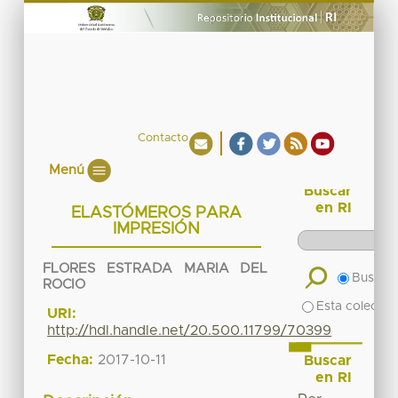
Contacto
Menú
Buscar
en RI
ELASTÓMEROS PARA
IMPRESIÓN
FLORES ESTRADA MARIA DEL
Buscar 
ROCIO
Esta colecció
URI:
http://hdl.handle.net/20.500.11799/70399
Fecha:
2017-10-11
Buscar
en RI