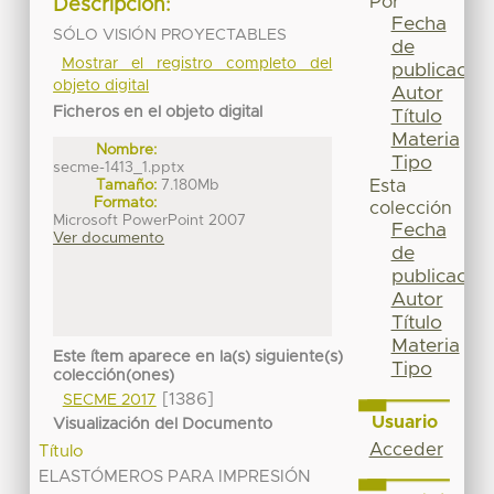
Por
Descripción:
Fecha
SÓLO VISIÓN PROYECTABLES
de
Mostrar el registro completo del
publicación
objeto digital
Autor
Ficheros en el objeto digital
Título
Materia
Nombre:
Tipo
secme-1413_1.pptx
Tamaño:
7.180Mb
Esta
Formato:
colección
Microsoft PowerPoint 2007
Fecha
Ver documento
de
publicación
Autor
Título
Materia
Este ítem aparece en la(s) siguiente(s)
Tipo
colección(ones)
[1386]
SECME 2017
Usuario
Visualización del Documento
Acceder
Título
ELASTÓMEROS PARA IMPRESIÓN