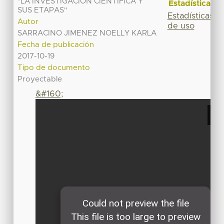
"LA INVESTIGACIÓN CIENTÍFICA Y
Estadísticas
SUS ETAPAS"
Estadísticas
Autor
de uso
SARRACINO JIMENEZ NOELLY KARLA
Fecha de publicación
2017-10-19
Tipo de documento
Proyectable
&#160;