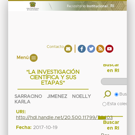
Contacto
Menú
Buscar
en RI
"LA INVESTIGACIÓN
CIENTÍFICA Y SUS
ETAPAS"
Buscar 
SARRACINO JIMENEZ NOELLY
KARLA
Esta colecció
URI:
http://hdl.handle.net/20.500.11799/70403
Buscar
Fecha:
2017-10-19
en RI