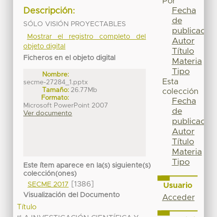
Por
Fecha
Descripción:
de
SÓLO VISIÓN PROYECTABLES
publicación
Mostrar el registro completo del
Autor
objeto digital
Título
Ficheros en el objeto digital
Materia
Tipo
Nombre:
Esta
secme-27284_1.pptx
Tamaño:
26.77Mb
colección
Formato:
Fecha
Microsoft PowerPoint 2007
de
Ver documento
publicación
Autor
Título
Materia
Tipo
Este ítem aparece en la(s) siguiente(s)
colección(ones)
[1386]
SECME 2017
Usuario
Visualización del Documento
Acceder
Título