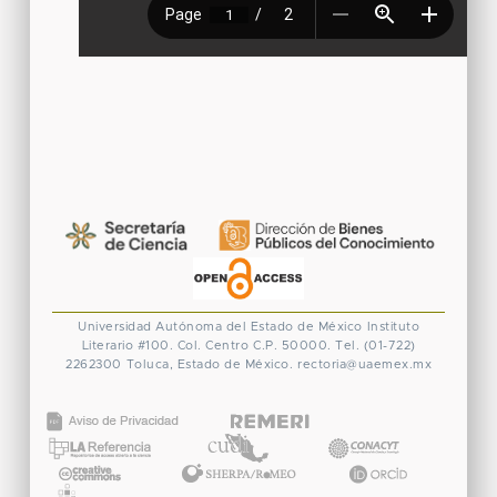
Universidad Autónoma del Estado de México
Instituto
Literario #100. Col. Centro
C.P. 50000. Tel. (01-722)
2262300
Toluca, Estado de México.
rectoria@uaemex.mx
CONACYT