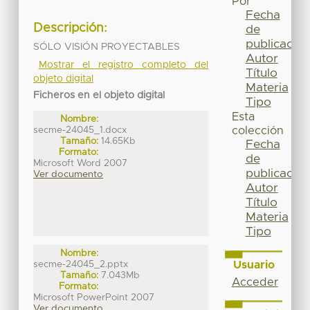
Por
Fecha
Descripción:
de
publicación
SÓLO VISIÓN PROYECTABLES
Autor
Mostrar el registro completo del
Título
objeto digital
Materia
Ficheros en el objeto digital
Tipo
Esta
Nombre:
secme-24045_1.docx
colección
Tamaño:
14.65Kb
Fecha
Formato:
de
Microsoft Word 2007
publicación
Ver documento
Autor
Título
Materia
Tipo
Nombre:
Usuario
secme-24045_2.pptx
Tamaño:
7.043Mb
Acceder
Formato:
Microsoft PowerPoint 2007
Ver documento