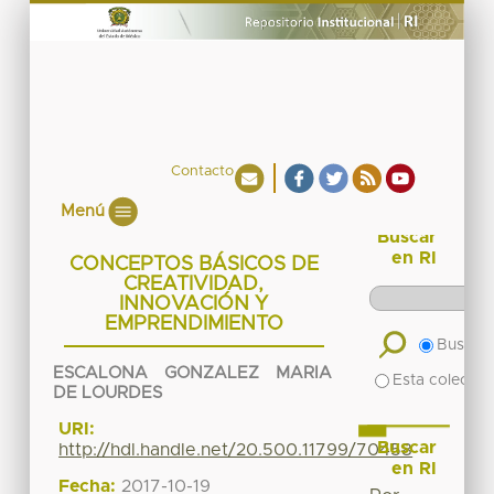
Contacto
Menú
Buscar
en RI
CONCEPTOS BÁSICOS DE
CREATIVIDAD,
INNOVACIÓN Y
EMPRENDIMIENTO
Buscar 
ESCALONA GONZALEZ MARIA
Esta colecció
DE LOURDES
URI:
Buscar
http://hdl.handle.net/20.500.11799/70458
en RI
Fecha:
2017-10-19