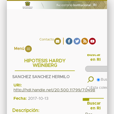
Contacto
Menú
Buscar
en RI
HIPOTESIS HARDY
WEINBERG
SANCHEZ SANCHEZ HERMILO
Buscar 
URI:
Esta colecció
http://hdl.handle.net/20.500.11799/70498
Fecha:
2017-10-13
Buscar
en RI
Descripción: