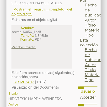
Por
SÓLO VISIÓN PROYECTABLES
Fecha
Mostrar el registro completo del
de
objeto digital
publicación
Autor
Ficheros en el objeto digital
Título
Nombre:
Materia
secme-10856_1.pdf
Tipo
Tamaño:
3.546Mb
Formato:
PDF
Esta
colección
Ver documento
Fecha
de
publicación
Autor
Título
Este ítem aparece en la(s) siguiente(s)
Materia
colección(ones)
Tipo
[1386]
SECME 2017
Visualización del Documento
Usuario
Título
Acceder
HIPOTESIS HARDY WEINBERG
Autor