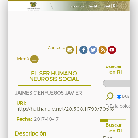
Contacto
Menú
Buscar
en RI
EL SER HUMANO
NEUROSIS SOCIAL
JAIMES CIENFUEGOS JAVIER
Buscar 
URI:
Esta colecció
http://hdl.handle.net/20.500.11799/70518
Fecha:
2017-10-17
Buscar
en RI
Descripción: