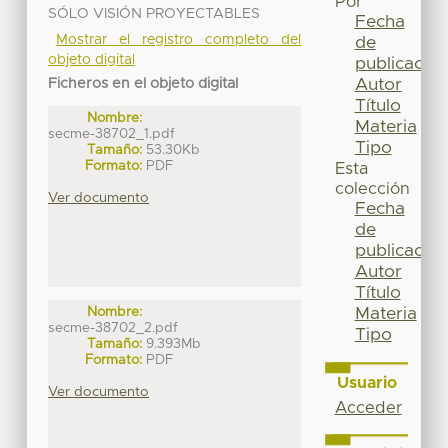
Por
SÓLO VISIÓN PROYECTABLES
Fecha
Mostrar el registro completo del
de
objeto digital
publicación
Autor
Ficheros en el objeto digital
Título
Nombre:
Materia
secme-38702_1.pdf
Tipo
Tamaño:
53.30Kb
Formato:
PDF
Esta
colección
Ver documento
Fecha
de
publicación
Autor
Título
Materia
Nombre:
secme-38702_2.pdf
Tipo
Tamaño:
9.393Mb
Formato:
PDF
Usuario
Ver documento
Acceder