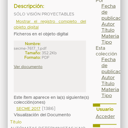
Por
Fecha
Descripción:
de
SÓLO VISIÓN PROYECTABLES
publicación
Mostrar el registro completo del
Autor
objeto digital
Título
Ficheros en el objeto digital
Materia
Tipo
Nombre:
Esta
secme-7617_1.pdf
Tamaño:
352.2Kb
colección
Formato:
PDF
Fecha
de
Ver documento
publicación
Autor
Título
Materia
Tipo
Este ítem aparece en la(s) siguiente(s)
colección(ones)
[1386]
SECME 2017
Usuario
Visualización del Documento
Acceder
Título