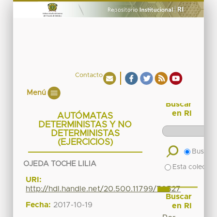
Contacto
Menú
Buscar
en RI
AUTÓMATAS
DETERMINISTAS Y NO
DETERMINISTAS
(EJERCICIOS)
Buscar 
OJEDA TOCHE LILIA
Esta colecció
URI:
http://hdl.handle.net/20.500.11799/70527
Buscar
Fecha:
2017-10-19
en RI