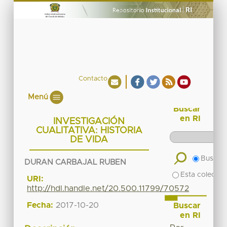
Contacto
Menú
Buscar
en RI
INVESTIGACIÓN
CUALITATIVA: HISTORIA
DE VIDA
Buscar 
DURAN CARBAJAL RUBEN
Esta colecció
URI:
http://hdl.handle.net/20.500.11799/70572
Fecha:
2017-10-20
Buscar
en RI