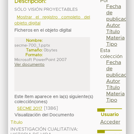
Por
Descripción:
Fecha
SÓLO VISIÓN PROYECTABLES
de
Mostrar el registro completo del
publicación
objeto digital
Autor
Ficheros en el objeto digital
Título
Materia
Nombre:
Tipo
secme-700_1.pptx
Tamaño:
0bytes
Esta
Formato:
colección
Microsoft PowerPoint 2007
Fecha
Ver documento
de
publicación
Autor
Título
Materia
Este ítem aparece en la(s) siguiente(s)
Tipo
colección(ones)
[1386]
SECME 2017
Usuario
Visualización del Documento
Acceder
Título
INVESTIGACIÓN CUALITATIVA: