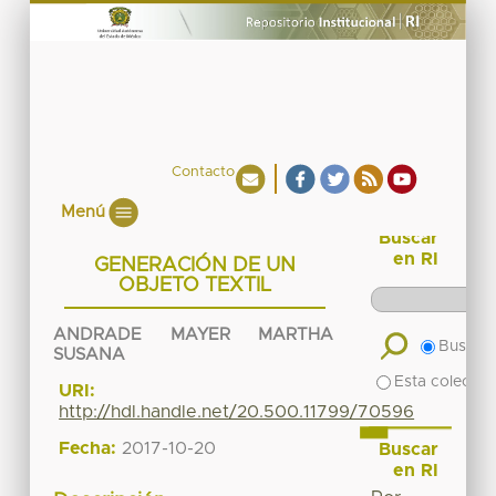
Contacto
Menú
Buscar
en RI
GENERACIÓN DE UN
OBJETO TEXTIL
ANDRADE MAYER MARTHA
Buscar 
SUSANA
Esta colecció
URI:
http://hdl.handle.net/20.500.11799/70596
Fecha:
2017-10-20
Buscar
en RI