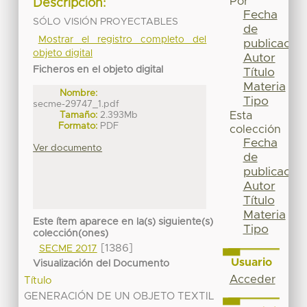
Por
Descripción:
Fecha
SÓLO VISIÓN PROYECTABLES
de
Mostrar el registro completo del
publicación
objeto digital
Autor
Ficheros en el objeto digital
Título
Materia
Nombre:
Tipo
secme-29747_1.pdf
Tamaño:
2.393Mb
Esta
Formato:
PDF
colección
Fecha
Ver documento
de
publicación
Autor
Título
Materia
Este ítem aparece en la(s) siguiente(s)
Tipo
colección(ones)
[1386]
SECME 2017
Usuario
Visualización del Documento
Acceder
Título
GENERACIÓN DE UN OBJETO TEXTIL