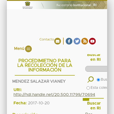
Contacto
Menú
Buscar
en RI
PROCEDIMIETNO PARA
LA RECOLECCIÓN DE LA
INFORMACIÓN
Buscar 
MENDEZ SALAZAR VIANEY
Esta colecció
URI:
http://hdl.handle.net/20.500.11799/70694
Fecha:
2017-10-20
Buscar
en RI