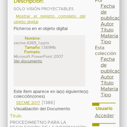
Por
Descripción:
Fecha
SÓLO VISIÓN PROYECTABLES
de
Mostrar el registro completo del
publicación
objeto digital
Autor
Ficheros en el objeto digital
Título
Materia
Nombre:
Tipo
secme-6369_1.pptx
Tamaño:
1.569Mb
Esta
Formato:
colección
Microsoft PowerPoint 2007
Fecha
Ver documento
de
publicación
Autor
Título
Materia
Este ítem aparece en la(s) siguiente(s)
Tipo
colección(ones)
[1386]
SECME 2017
Usuario
Visualización del Documento
Acceder
Título
PROCEDIMIETNO PARA LA