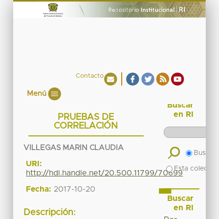
Contacto
Menú
Buscar
en RI
PRUEBAS DE
CORRELACIÓN
VILLEGAS MARIN CLAUDIA
Buscar 
URI:
Esta colecció
http://hdl.handle.net/20.500.11799/70699
Fecha:
2017-10-20
Buscar
en RI
Descripción: