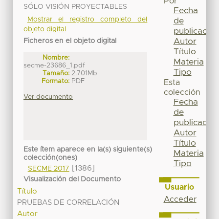
Por
SÓLO VISIÓN PROYECTABLES
Fecha
Mostrar el registro completo del
de
objeto digital
publicación
Autor
Ficheros en el objeto digital
Título
Nombre:
Materia
secme-23686_1.pdf
Tipo
Tamaño:
2.701Mb
Formato:
PDF
Esta
colección
Ver documento
Fecha
de
publicación
Autor
Título
Este ítem aparece en la(s) siguiente(s)
Materia
colección(ones)
Tipo
[1386]
SECME 2017
Visualización del Documento
Usuario
Título
Acceder
PRUEBAS DE CORRELACIÓN
Autor