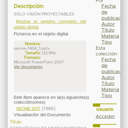
Por
Fecha
Descripción:
de
SÓLO VISIÓN PROYECTABLES
publicación
Mostrar el registro completo del
Autor
objeto digital
Título
Ficheros en el objeto digital
Materia
Tipo
Nombre:
Esta
secme-7404_1.pptx
Tamaño:
132.9Kb
colección
Formato:
Fecha
Microsoft PowerPoint 2007
de
Ver documento
publicación
Autor
Título
Materia
Tipo
Este ítem aparece en la(s) siguiente(s)
colección(ones)
[1386]
SECME 2017
Usuario
Visualización del Documento
Acceder
Título