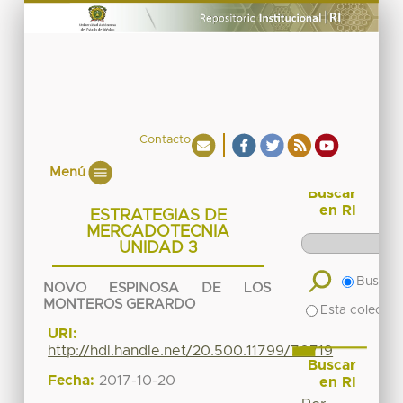
Contacto
Menú
Buscar
en RI
ESTRATEGIAS DE
MERCADOTECNIA
UNIDAD 3
Buscar 
NOVO ESPINOSA DE LOS
MONTEROS GERARDO
Esta colecció
URI:
http://hdl.handle.net/20.500.11799/70719
Buscar
Fecha:
2017-10-20
en RI