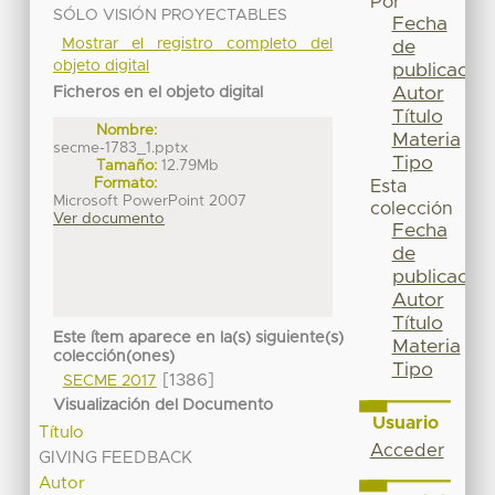
Por
SÓLO VISIÓN PROYECTABLES
Fecha
Mostrar el registro completo del
de
objeto digital
publicación
Autor
Ficheros en el objeto digital
Título
Nombre:
Materia
secme-1783_1.pptx
Tipo
Tamaño:
12.79Mb
Formato:
Esta
Microsoft PowerPoint 2007
colección
Ver documento
Fecha
de
publicación
Autor
Título
Este ítem aparece en la(s) siguiente(s)
Materia
colección(ones)
Tipo
[1386]
SECME 2017
Visualización del Documento
Usuario
Título
Acceder
GIVING FEEDBACK
Autor