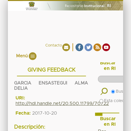
Contacto
Menú
Buscar
en RI
GIVING FEEDBACK
GARCIA ENSASTEGUI ALMA
DELIA
Buscar 
URI:
Esta colecció
http://hdl.handle.net/20.500.11799/70722
Fecha:
2017-10-20
Buscar
en RI
Descripción: