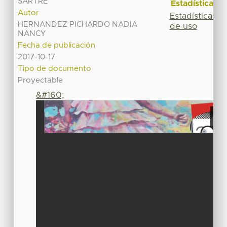
SARTRE
Estadísticas
Autor
Estadísticas
HERNANDEZ PICHARDO NADIA
de uso
NANCY
Fecha de publicación
2017-10-17
Tipo de documento
Proyectable
&#160;