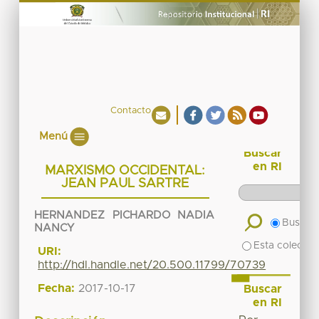
Contacto
Menú
Buscar
en RI
MARXISMO OCCIDENTAL:
JEAN PAUL SARTRE
HERNANDEZ PICHARDO NADIA
Buscar 
NANCY
Esta colecció
URI:
http://hdl.handle.net/20.500.11799/70739
Fecha:
2017-10-17
Buscar
en RI