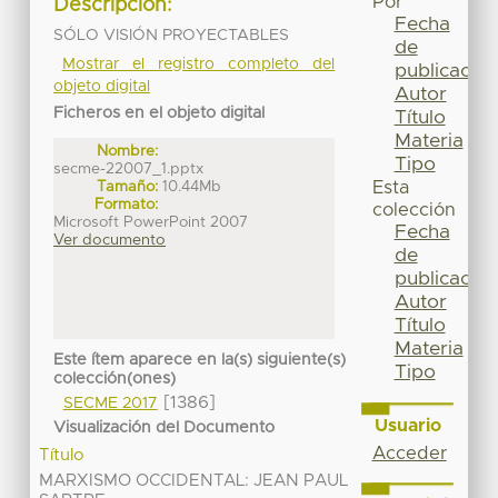
Por
Descripción:
Fecha
SÓLO VISIÓN PROYECTABLES
de
Mostrar el registro completo del
publicación
objeto digital
Autor
Ficheros en el objeto digital
Título
Materia
Nombre:
Tipo
secme-22007_1.pptx
Tamaño:
10.44Mb
Esta
Formato:
colección
Microsoft PowerPoint 2007
Fecha
Ver documento
de
publicación
Autor
Título
Materia
Este ítem aparece en la(s) siguiente(s)
Tipo
colección(ones)
[1386]
SECME 2017
Usuario
Visualización del Documento
Acceder
Título
MARXISMO OCCIDENTAL: JEAN PAUL