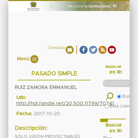
Contacto
Menú
Buscar
en RI
PASADO SIMPLE
RUIZ ZAMORA EMMANUEL
Buscar 
URI:
http://hdl.handle.net/20.500.11799/70741
Esta colecció
Fecha:
2017-10-20
Buscar
Descripción:
en RI
SÓLO VISIÓN PROYECTABLES