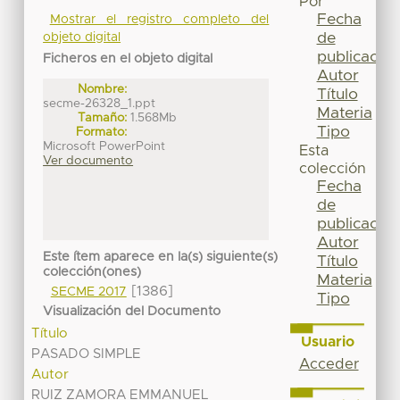
Por
Fecha
Mostrar el registro completo del
de
objeto digital
publicación
Ficheros en el objeto digital
Autor
Nombre:
Título
secme-26328_1.ppt
Materia
Tamaño:
1.568Mb
Tipo
Formato:
Microsoft PowerPoint
Esta
Ver documento
colección
Fecha
de
publicación
Autor
Este ítem aparece en la(s) siguiente(s)
Título
colección(ones)
Materia
[1386]
SECME 2017
Tipo
Visualización del Documento
Título
Usuario
PASADO SIMPLE
Acceder
Autor
RUIZ ZAMORA EMMANUEL