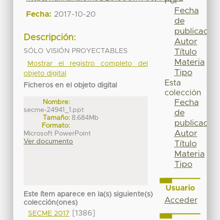
Por
Fecha
Fecha:
2017-10-20
de
publicación
Descripción:
Autor
SÓLO VISIÓN PROYECTABLES
Título
Materia
Mostrar el registro completo del
Tipo
objeto digital
Esta
Ficheros en el objeto digital
colección
Fecha
Nombre:
secme-24941_1.ppt
de
Tamaño:
8.684Mb
publicación
Formato:
Autor
Microsoft PowerPoint
Ver documento
Título
Materia
Tipo
Usuario
Este ítem aparece en la(s) siguiente(s)
Acceder
colección(ones)
[1386]
SECME 2017