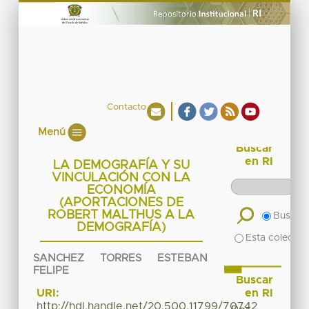
Contacto
Menú
Buscar
en RI
LA DEMOGRAFÍA Y SU
VINCULACIÓN CON LA
ECONOMÍA
(APORTACIONES DE
ROBERT MALTHUS A LA
Buscar 
DEMOGRAFÍA)
Esta colecció
SANCHEZ TORRES ESTEBAN
FELIPE
Buscar
en RI
URI:
http://hdl.handle.net/20.500.11799/70742