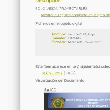
Descripción:
SÓLO VISIÓN PROYECTABLES
Mostrar el registro completo del objeto dig
Ficheros en el objeto digital
Nombre:
secme-400_1.ppt
Tamaño:
1.820Mb
Formato:
Microsoft PowerPoint
Este ítem aparece en la(s) siguiente(s) cole
[1386]
SECME 2017
Visualización del Documento
&#160;