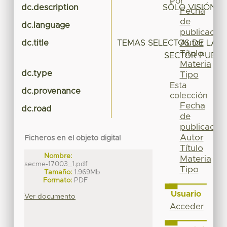
Por
dc.description
SÓLO VISIÓN 
Fecha
de
dc.language
publicación
Autor
dc.title
TEMAS SELECTOS DE LA 
Título
SECTOR PUBLI
Materia
dc.type
Tipo
Esta
dc.provenance
colección
Fecha
dc.road
de
publicación
Autor
Ficheros en el objeto digital
Título
Nombre:
Materia
secme-17003_1.pdf
Tipo
Tamaño:
1.969Mb
Formato:
PDF
Usuario
Ver documento
Acceder