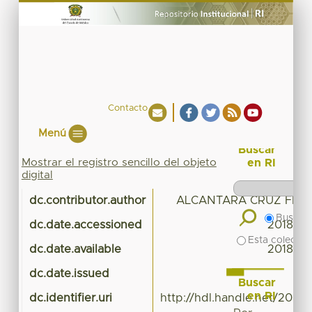
Contacto
Menú
Buscar
Mostrar el registro sencillo del objeto
en RI
digital
dc.contributor.author
ALCANTARA CRUZ FELI
Buscar 
dc.date.accessioned
2018-02
Esta colecció
dc.date.available
2018-02
dc.date.issued
Buscar
en RI
dc.identifier.uri
http://hdl.handle.net/20.5