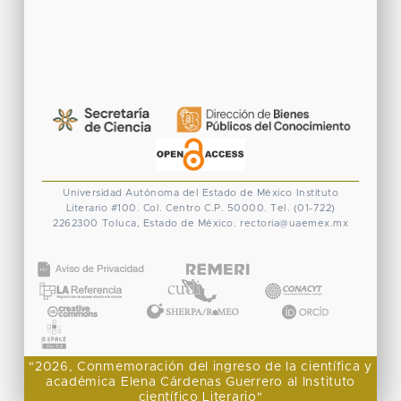
Universidad Autónoma del Estado de México
Instituto
Literario #100. Col. Centro
C.P. 50000. Tel. (01-722)
2262300
Toluca, Estado de México.
rectoria@uaemex.mx
CONACYT
"2026, Conmemoración del ingreso de la científica y
académica Elena Cárdenas Guerrero al Instituto
científico Literario"