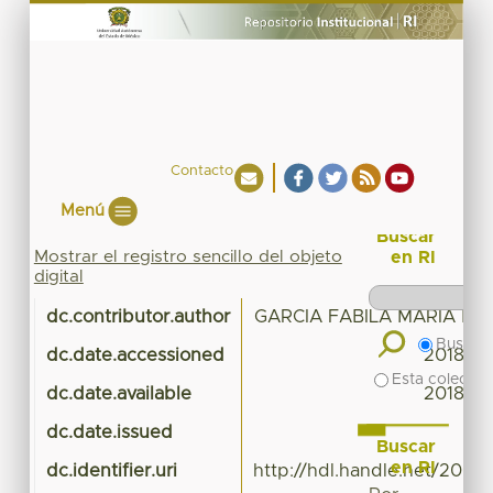
Contacto
Menú
Buscar
Mostrar el registro sencillo del objeto
en RI
digital
dc.contributor.author
GARCIA FABILA MARIA M
Buscar 
dc.date.accessioned
2018-02
Esta colecció
dc.date.available
2018-02
dc.date.issued
Buscar
en RI
dc.identifier.uri
http://hdl.handle.net/20.5