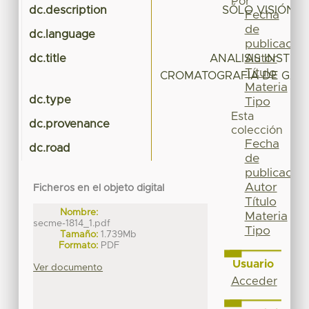
Por
dc.description
SÓLO VISIÓN 
Fecha
de
dc.language
publicación
Autor
dc.title
ANALISIS INSTR
Título
CROMATOGRAFIA DE GASE
Materia
dc.type
Tipo
Esta
dc.provenance
colección
Fecha
dc.road
de
publicación
Autor
Ficheros en el objeto digital
Título
Nombre:
Materia
secme-1814_1.pdf
Tipo
Tamaño:
1.739Mb
Formato:
PDF
Usuario
Ver documento
Acceder