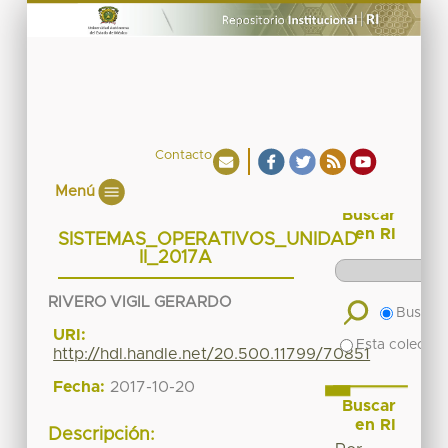
Contacto
Menú
Buscar
en RI
SISTEMAS_OPERATIVOS_UNIDAD
II_2017A
RIVERO VIGIL GERARDO
Buscar 
URI:
Esta colecció
http://hdl.handle.net/20.500.11799/70851
Fecha:
2017-10-20
Buscar
en RI
Descripción: