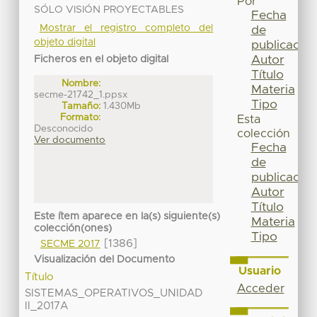
Por
SÓLO VISIÓN PROYECTABLES
Fecha
Mostrar el registro completo del
de
objeto digital
publicación
Autor
Ficheros en el objeto digital
Título
Nombre:
Materia
secme-21742_1.ppsx
Tipo
Tamaño:
1.430Mb
Formato:
Esta
Desconocido
colección
Ver documento
Fecha
de
publicación
Autor
Título
Este ítem aparece en la(s) siguiente(s)
Materia
colección(ones)
Tipo
[1386]
SECME 2017
Visualización del Documento
Usuario
Título
Acceder
SISTEMAS_OPERATIVOS_UNIDAD
II_2017A