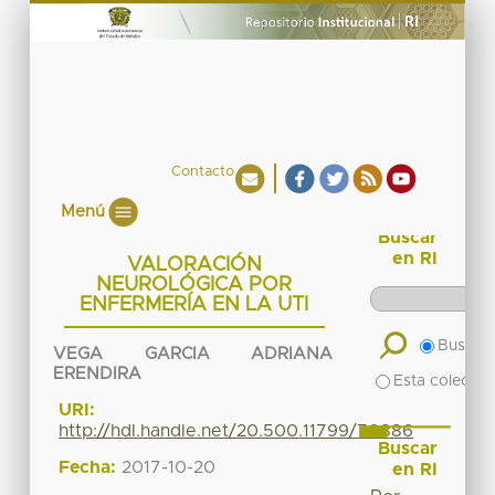
Contacto
Menú
Buscar
en RI
VALORACIÓN
NEUROLÓGICA POR
ENFERMERÍA EN LA UTI
Buscar 
VEGA GARCIA ADRIANA
ERENDIRA
Esta colecció
URI:
http://hdl.handle.net/20.500.11799/70886
Buscar
Fecha:
2017-10-20
en RI