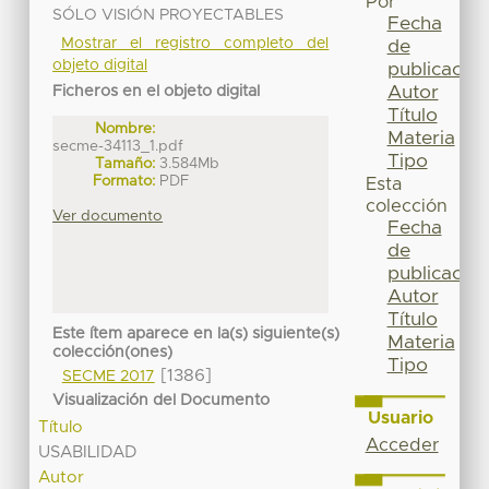
Por
SÓLO VISIÓN PROYECTABLES
Fecha
Mostrar el registro completo del
de
objeto digital
publicación
Autor
Ficheros en el objeto digital
Título
Nombre:
Materia
secme-34113_1.pdf
Tipo
Tamaño:
3.584Mb
Formato:
PDF
Esta
colección
Ver documento
Fecha
de
publicación
Autor
Título
Este ítem aparece en la(s) siguiente(s)
Materia
colección(ones)
Tipo
[1386]
SECME 2017
Visualización del Documento
Usuario
Título
Acceder
USABILIDAD
Autor