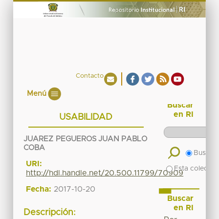
Contacto
Menú
Buscar
en RI
USABILIDAD
JUAREZ PEGUEROS JUAN PABLO
COBA
Buscar 
URI:
Esta colecció
http://hdl.handle.net/20.500.11799/70909
Fecha:
2017-10-20
Buscar
en RI
Descripción: