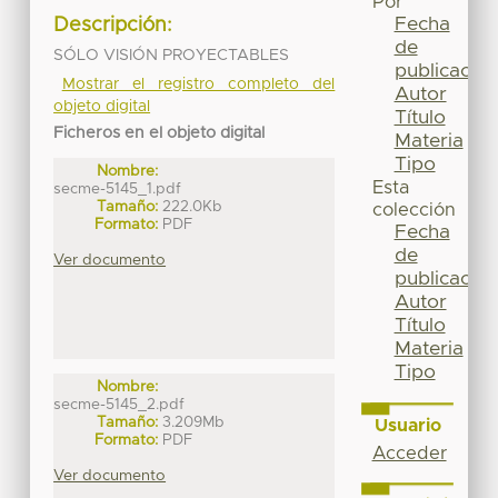
Por
Fecha
Descripción:
de
SÓLO VISIÓN PROYECTABLES
publicación
Mostrar el registro completo del
Autor
objeto digital
Título
Ficheros en el objeto digital
Materia
Tipo
Nombre:
Esta
secme-5145_1.pdf
Tamaño:
222.0Kb
colección
Formato:
PDF
Fecha
de
Ver documento
publicación
Autor
Título
Materia
Tipo
Nombre:
secme-5145_2.pdf
Tamaño:
3.209Mb
Usuario
Formato:
PDF
Acceder
Ver documento