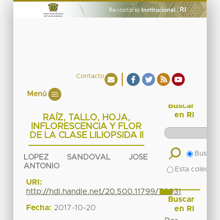
Contacto
Menú
Buscar
en RI
RAÍZ, TALLO, HOJA,
INFLORESCENCIA Y FLOR
DE LA CLASE LILIOPSIDA II
Buscar 
LOPEZ SANDOVAL JOSE
ANTONIO
Esta colecció
URI:
http://hdl.handle.net/20.500.11799/70931
Buscar
Fecha:
2017-10-20
en RI