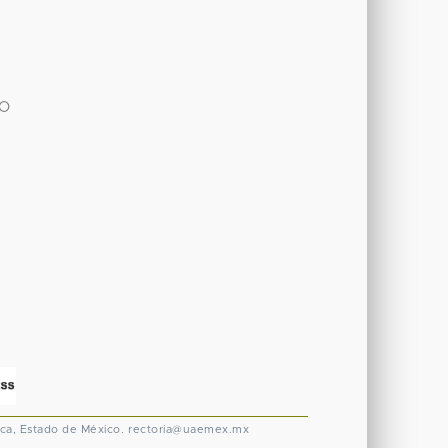
IO
ca, Estado de México.
rectoria@uaemex.mx