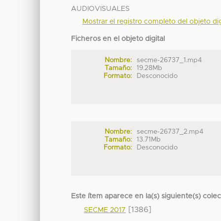
AUDIOVISUALES
Mostrar el registro completo del objeto dig
Ficheros en el objeto digital
Nombre:
secme-26737_1.mp4
Tamaño:
19.28Mb
Formato:
Desconocido
Nombre:
secme-26737_2.mp4
Tamaño:
13.71Mb
Formato:
Desconocido
Este ítem aparece en la(s) siguiente(s) cole
[1386]
SECME 2017