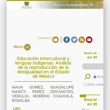
Contacto
Menú
Buscar
en RI
Educación intercultural y
lenguas indígenas: Análisis
de la reproducción de la
desigualdad en el Estado
de México
Buscar 
Esta colecció
NAVA GOMEZ, GUADALUPE
NANCY
;
PEREZ CERVANTES,
VERULIA
;
MORENO COAHUILA,
Buscar
ROSALBA
en RI
URI: