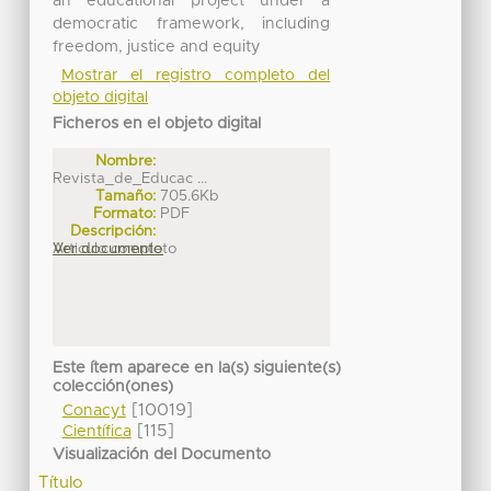
an educational project under a
democratic framework, including
freedom, justice and equity
Mostrar el registro completo del
objeto digital
Ficheros en el objeto digital
Nombre:
Revista_de_Educac ...
Tamaño:
705.6Kb
Formato:
PDF
Descripción:
Articulo completo
Ver documento
Este ítem aparece en la(s) siguiente(s)
colección(ones)
[10019]
Conacyt
[115]
Científica
Visualización del Documento
Título