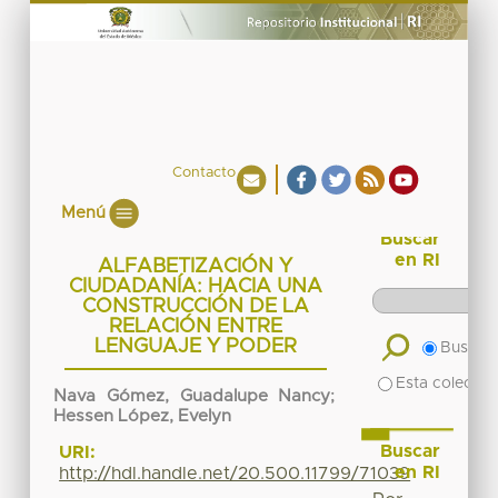
Contacto
Menú
Buscar
en RI
ALFABETIZACIÓN Y
CIUDADANÍA: HACIA UNA
CONSTRUCCIÓN DE LA
RELACIÓN ENTRE
LENGUAJE Y PODER
Buscar 
Esta colecció
Nava Gómez, Guadalupe Nancy
;
Hessen López, Evelyn
Buscar
URI:
en RI
http://hdl.handle.net/20.500.11799/71039