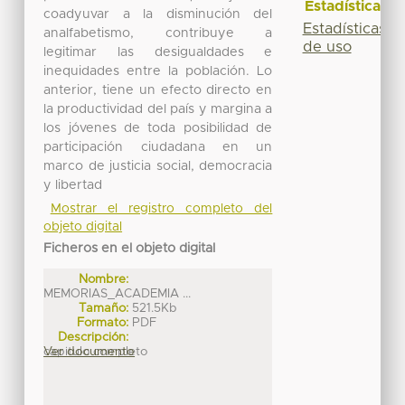
Estadísticas
coadyuvar a la disminución del
Estadísticas
analfabetismo, contribuye a
de uso
legitimar las desigualdades e
inequidades entre la población. Lo
anterior, tiene un efecto directo en
la productividad del país y margina a
los jóvenes de toda posibilidad de
participación ciudadana en un
marco de justicia social, democracia
y libertad
Mostrar el registro completo del
objeto digital
Ficheros en el objeto digital
Nombre:
MEMORIAS_ACADEMIA ...
Tamaño:
521.5Kb
Formato:
PDF
Descripción:
capitulo completo
Ver documento