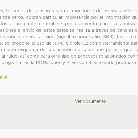
es, las redes de sensores para el monitoreo de diversas métric
entre otros, cobran particular importancia por la información q
atos a un punto central de procesamiento para su análisis
siones el envío de estos datos se realiza a través de canales 
lación de señal a ruido (signal-to-noise-ratio, SNR), tales co
ajo, se propone el uso de la PC Odroid C2 como herramienta pa
ón como esquema de codificación de canal que permita que l
al ruido, así como para otro tipo de procesos relacionados con 
ología similar: la PC Raspberry Pi versión 3, anexando pruebas 
ital
Ver documento