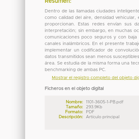
Resumen:
Dentro de las llamadas ciudades inteligent
como calidad del aire, densidad vehicular, 
proporcionan. Estas redes envían sus d
interpretación; sin embargo, en muchas oca
comunicaciones poco seguros y con baja re
canales inalámbricos. En el presente trab
implementar un codificador de convoluci
datos transmitidos sean menos susceptibles 
área. Se estudia de la misma forma una tecn
benchmarking de ambas PC.
Mostrar el registro completo del objeto dig
Ficheros en el objeto digital
Nombre:
1101-3605-1-PB.pdf
Tamaño:
293.9Kb
Formato:
PDF
Descripción:
Artículo principal