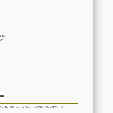
sa,
be
ca, Estado de México.
rectoria@uaemex.mx