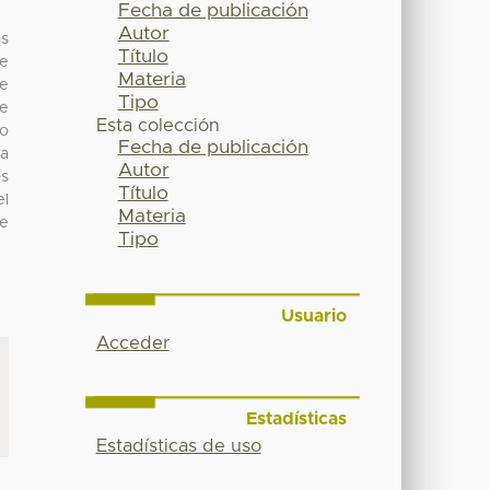
Fecha de publicación
Autor
as
Título
ue
Materia
 e
Tipo
de
Esta colección
mo
Fecha de publicación
ra
Autor
os
Título
el
Materia
de
Tipo
Usuario
Acceder
Estadísticas
Estadísticas de uso