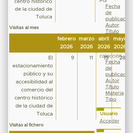
Por
centro histórico
Fecha
de la ciudad de
de
Toluca
publicación
Autor
Visitas al mes
Título
Materia
febrero
marzo
abril
mayo
j
Tipo
2026
2026
2026
2026
Esta
colección
El
9
11
19
28
Fecha
estacionamiento
de
público y su
publicación
Autor
accesibilidad al
Título
comercio del
Materia
centro histórico
Tipo
de la ciudad de
Toluca
Usuario
Acceder
Visitas al fichero