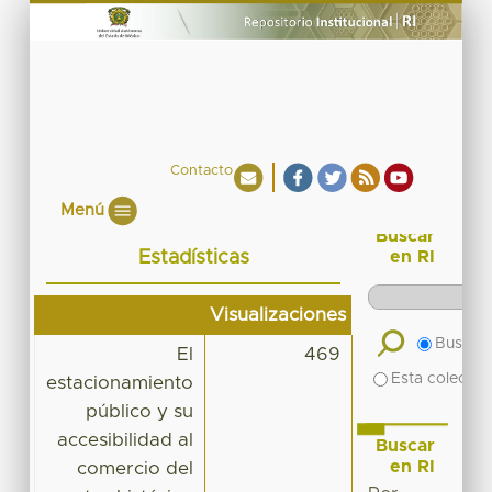
Contacto
Menú
Buscar
Estadísticas
en RI
Visualizaciones
Buscar 
El
469
Esta colecció
estacionamiento
público y su
accesibilidad al
Buscar
en RI
comercio del