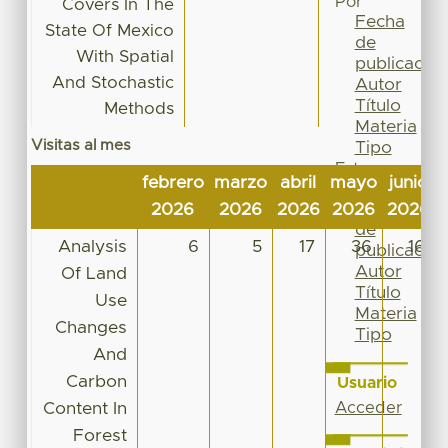
Por
Covers In The
Fecha
State Of Mexico
de
With Spatial
publicación
And Stochastic
Autor
Título
Methods
Materia
Visitas al mes
Tipo
Esta
febrero
marzo
abril
mayo
junio
colección
Fecha
2026
2026
2026
2026
2026
de
Analysis
6
5
17
36
16
publicación
Autor
Of Land
Título
Use
Materia
Changes
Tipo
And
Carbon
Usuario
Content In
Acceder
Forest