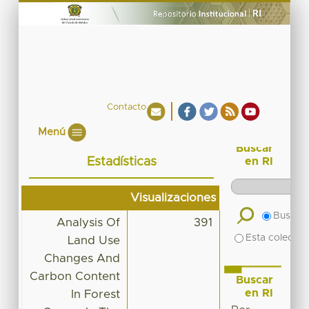
Contacto
Menú
Buscar
Estadísticas
en RI
Visualizaciones
Buscar 
Analysis Of
391
Esta colecció
Land Use
Changes And
Carbon Content
Buscar
en RI
In Forest