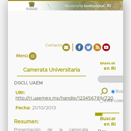
Contacto
Menú
Buscar
en RI
Camerata Universitaria
DGCU, UAEM
Buscar 
URI:
http://ri.uaemex.mx/handle/123456789/720
Esta colecció
Fecha:
21/10/2013
Buscar
Resumen:
en RI
Presentación de la camerata