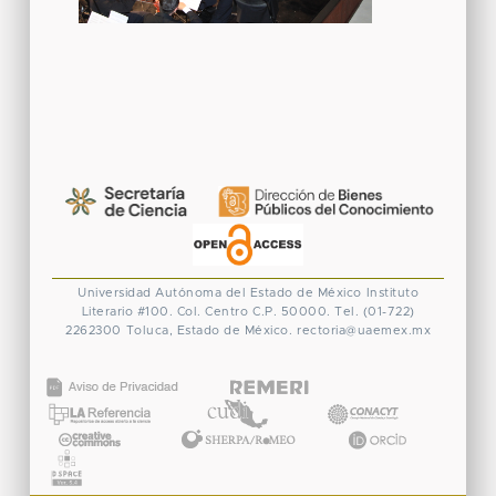
Universidad Autónoma del Estado de México
Instituto
Literario #100. Col. Centro
C.P. 50000. Tel. (01-722)
2262300
Toluca, Estado de México.
rectoria@uaemex.mx
CONACYT