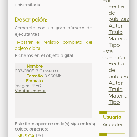
Por
universitaria
Fecha
de
publicación
Descripción:
Autor
Camerata con un gran número de
Título
ejecutantes
Materia
Mostrar el registro completo del
Tipo
objeto digital
Esta
Ficheros en el objeto digital
colección
Fecha
Nombre:
de
033-080513 Camerata ...
publicación
Tamaño:
3.960Mb
Formato:
Autor
imagen JPEG
Título
Ver documento
Materia
Tipo
Usuario
Este ítem aparece en la(s) siguiente(s)
Acceder
colección(ones)
[9]
MÚSICA