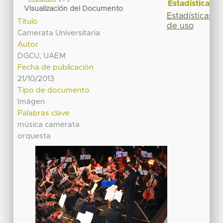
Estadísticas
Visualización del Documento
Estadísticas
Título
de uso
Camerata Universitaria
Autor
DGCU, UAEM
Fecha de publicación
21/10/2013
Tipo de documento
Imágen
Palabras clave
música camerata
orquesta