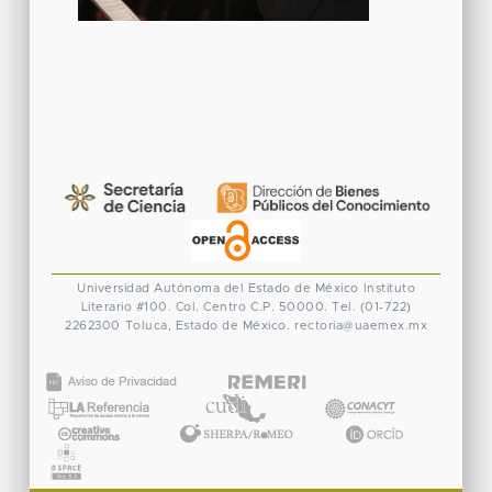
Universidad Autónoma del Estado de México
Instituto
Literario #100. Col. Centro
C.P. 50000. Tel. (01-722)
2262300
Toluca, Estado de México.
rectoria@uaemex.mx
CONACYT