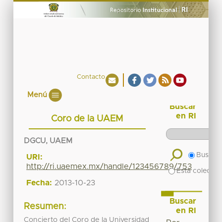
Contacto
Menú
Buscar
en RI
Coro de la UAEM
DGCU, UAEM
Buscar 
URI:
http://ri.uaemex.mx/handle/123456789/753
Esta colecció
Fecha:
2013-10-23
Buscar
Resumen:
en RI
Concierto del Coro de la Universidad