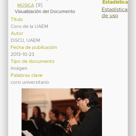
Estadísticas
[9]
MÚSICA
Estadísticas
Visualización del Documento
de uso
Título
Coro de la UAEM
Autor
DGCU, UAEM
Fecha de publicación
2013-10-23
Tipo de documento
Imágen
Palabras clave
coro universitario