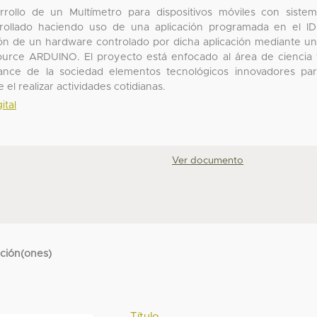
ollo de un Multímetro para dispositivos móviles con siste
rrollado haciendo uso de una aplicación programada en el I
ón de un hardware controlado por dicha aplicación mediante u
source ARDUINO. El proyecto está enfocado al área de ciencia
ance de la sociedad elementos tecnológicos innovadores pa
el realizar actividades cotidianas.
ital
Ver documento
cción(ones)
Título