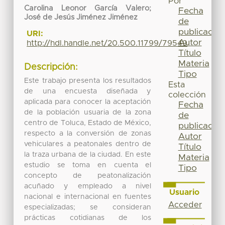
Por
Carolina Leonor García Valero;
Fecha
José de Jesús Jiménez Jiménez
de
publicación
URI:
Autor
http://hdl.handle.net/20.500.11799/79549
Título
Materia
Descripción:
Tipo
Este trabajo presenta los resultados
Esta
de una encuesta diseñada y
colección
aplicada para conocer la aceptación
Fecha
de la población usuaria de la zona
de
centro de Toluca, Estado de México,
publicación
respecto a la conversión de zonas
Autor
vehiculares a peatonales dentro de
Título
la traza urbana de la ciudad. En este
Materia
estudio se toma en cuenta el
Tipo
concepto de peatonalización
acuñado y empleado a nivel
Usuario
nacional e internacional en fuentes
Acceder
especializadas; se consideran
prácticas cotidianas de los