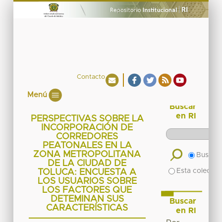
Contacto
Menú
Buscar
en RI
PERSPECTIVAS SOBRE LA
INCORPORACIÓN DE
CORREDORES
PEATONALES EN LA
ZONA METROPOLITANA
Buscar 
DE LA CIUDAD DE
Esta colecció
TOLUCA: ENCUESTA A
LOS USUARIOS SOBRE
LOS FACTORES QUE
DETEMINAN SUS
Buscar
CARACTERÍSTICAS
en RI