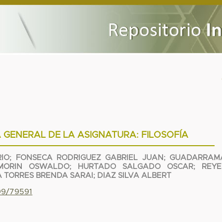
 GENERAL DE LA ASIGNATURA: FILOSOFÍA
IO
;
FONSECA RODRIGUEZ GABRIEL JUAN
;
GUADARRAM
MORIN OSWALDO
;
HURTADO SALGADO OSCAR
;
REYE
A TORRES BRENDA SARAI
;
DIAZ SILVA ALBERT
799/79591