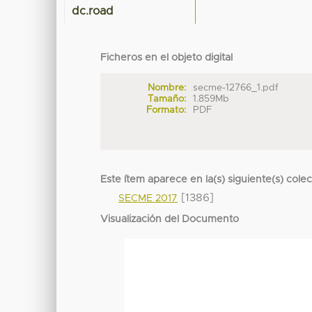
dc.road
Ficheros en el objeto digital
Nombre:
secme-12766_1.pdf
Tamaño:
1.859Mb
Formato:
PDF
Este ítem aparece en la(s) siguiente(s) cole
[1386]
SECME 2017
Visualización del Documento