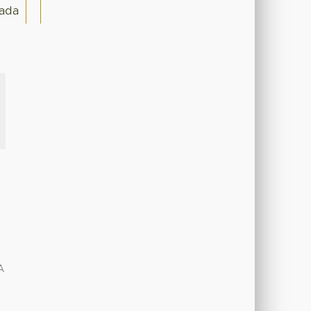
ada
A