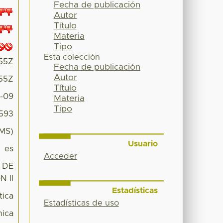
Fecha de publicación
Autor
Título
Materia
Tipo
Esta colección
:55Z
Fecha de publicación
Autor
:55Z
Título
2-09
Materia
Tipo
9593
MS)
Usuario
es
Acceder
 DE
N II
Estadísticas
tica
Estadísticas de uso
ica