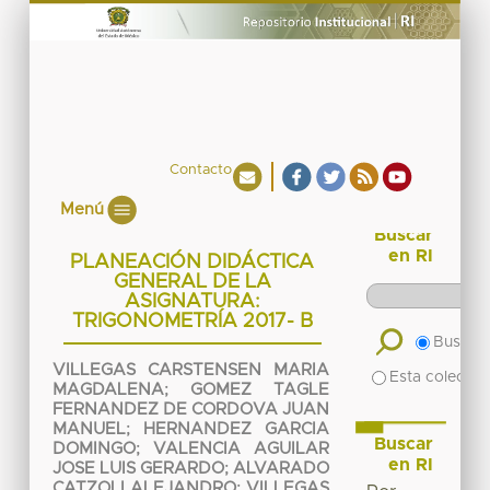
Contacto
Menú
Buscar
en RI
PLANEACIÓN DIDÁCTICA
GENERAL DE LA
ASIGNATURA:
TRIGONOMETRÍA 2017- B
Buscar 
VILLEGAS CARSTENSEN MARIA
Esta colecció
MAGDALENA
;
GOMEZ TAGLE
FERNANDEZ DE CORDOVA JUAN
MANUEL
;
HERNANDEZ GARCIA
Buscar
DOMINGO
;
VALENCIA AGUILAR
en RI
JOSE LUIS GERARDO
;
ALVARADO
CATZOLI ALEJANDRO
;
VILLEGAS