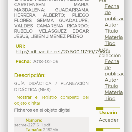
Por
CARSTENSEN MARIA
Fecha
MAGDALENA
;
GUADARRAMA
de
HERRERA ALBERTO
;
PLIEGO
publicación
FLORES GEMMA GUADALUPE
;
Autor
VALDES CAMARENA RICARDO
;
Título
RUBELO VELASQUEZ EDGAR
JESUS
;
LIBIEN JIMENEZ PEDRO
Materia
Tipo
URI:
Esta
http://hdl.handle.net/20.500.11799/79604
colección
Fecha
Fecha:
2018-02-09
de
publicación
Descripción:
Autor
GUÍA DIDÁCTICA / PLANEACIÓN
Título
DIDÁCTICA (NMS)
Materia
Mostrar el registro completo del
Tipo
objeto digital
Ficheros en el objeto digital
Usuario
Acceder
Nombre:
secme-22716_1.pdf
Tamaño:
2.182Mb