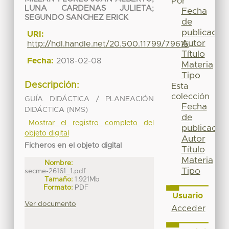
Por
LUNA CARDENAS JULIETA
;
Fecha
SEGUNDO SANCHEZ ERICK
de
publicación
URI:
Autor
http://hdl.handle.net/20.500.11799/79615
Título
Fecha:
2018-02-08
Materia
Tipo
Descripción:
Esta
colección
GUÍA DIDÁCTICA / PLANEACIÓN
Fecha
DIDÁCTICA (NMS)
de
Mostrar el registro completo del
publicación
objeto digital
Autor
Ficheros en el objeto digital
Título
Materia
Nombre:
Tipo
secme-26161_1.pdf
Tamaño:
1.921Mb
Formato:
PDF
Usuario
Ver documento
Acceder