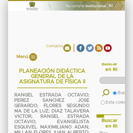
Contacto
Menú
Buscar
en RI
PLANEACIÓN DIDÁCTICA
GENERAL DE LA
ASIGNATURA DE FÍSICA II
Buscar 
RANGEL ESTRADA OCTAVIO
;
PEREZ SANCHEZ JOSE
Esta colecció
GERARDO
;
FLORES SEGUNDO
MA DE LA LUZ
;
DIAZ TALAVERA
VICTOR
;
RANGEL ESTRADA
Buscar
OCTAVIO
;
EVANGELISTA
en RI
ESQUIVEL MAXIMILIANO ADAN
;
MILLAN FLORES JUAN ALBERTO
;