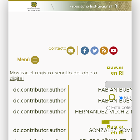
Contacto
Menú
Buscar
Mostrar el registro sencillo del objeto
en RI
digital
dc.contributor.author
FABIAN BUENO 
Buscar 
dc.contributor.author
FABIAN BUENO 
Esta colecció
dc.contributor.author
HERNANDEZ VILCHIZ MA
Buscar
dc.contributor.author
GONZALEZ GOMEZ 
en RI