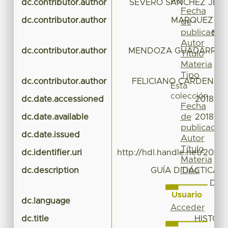
Por
dc.contributor.author
SEVERO SANCHEZ JESU
Fecha
dc.contributor.author
MARQUEZ RA
de
publicación
MO
Autor
dc.contributor.author
MENDOZA GUADARRAMA
Título
Materia
Tipo
dc.contributor.author
FELICIANO CARDENAS
Esta
colección
dc.date.accessioned
2018-03
Fecha
de
dc.date.available
2018-03
publicación
dc.date.issued
Autor
Título
dc.identifier.uri
http://hdl.handle.net/20.5
Materia
Tipo
dc.description
GUÍA DIDÁCTICA 
DID
Usuario
dc.language
Acceder
dc.title
HISTOR