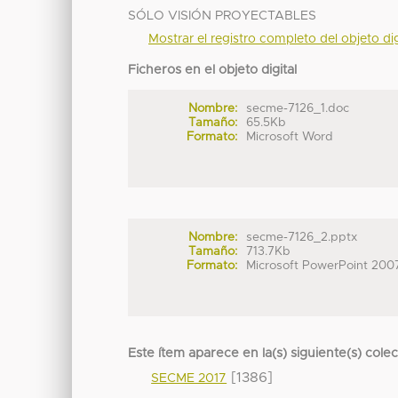
SÓLO VISIÓN PROYECTABLES
Mostrar el registro completo del objeto dig
Ficheros en el objeto digital
Nombre:
secme-7126_1.doc
Tamaño:
65.5Kb
Formato:
Microsoft Word
Nombre:
secme-7126_2.pptx
Tamaño:
713.7Kb
Formato:
Microsoft PowerPoint 200
Este ítem aparece en la(s) siguiente(s) cole
[1386]
SECME 2017