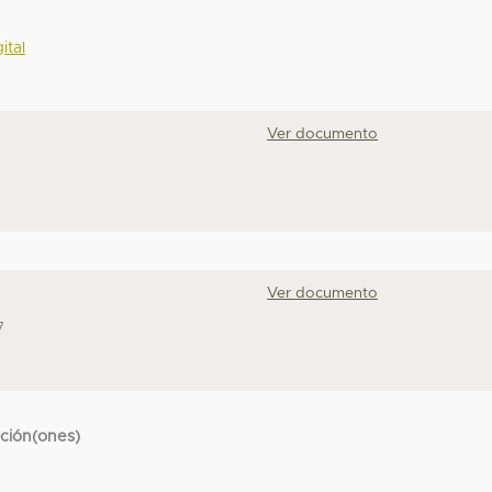
ital
Ver documento
Ver documento
7
cción(ones)