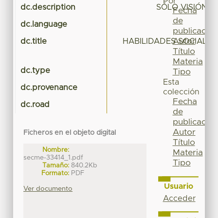
Por
dc.description
SÓLO VISIÓN 
Fecha
de
dc.language
publicación
Autor
dc.title
HABILIDADES SOCIALES 
Título
Materia
dc.type
Tipo
Esta
dc.provenance
colección
Fecha
dc.road
de
publicación
Autor
Ficheros en el objeto digital
Título
Nombre:
Materia
secme-33414_1.pdf
Tipo
Tamaño:
840.2Kb
Formato:
PDF
Usuario
Ver documento
Acceder