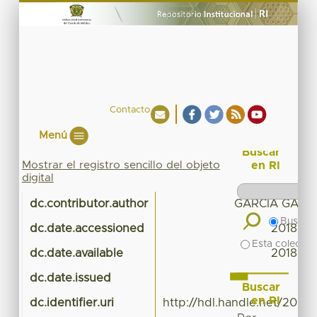
Contacto
Menú
Buscar
Mostrar el registro sencillo del objeto
en RI
digital
dc.contributor.author
GARCIA GARCI
Buscar 
dc.date.accessioned
2018-03
Esta colecció
dc.date.available
2018-03
dc.date.issued
Buscar
en RI
dc.identifier.uri
http://hdl.handle.net/20.5