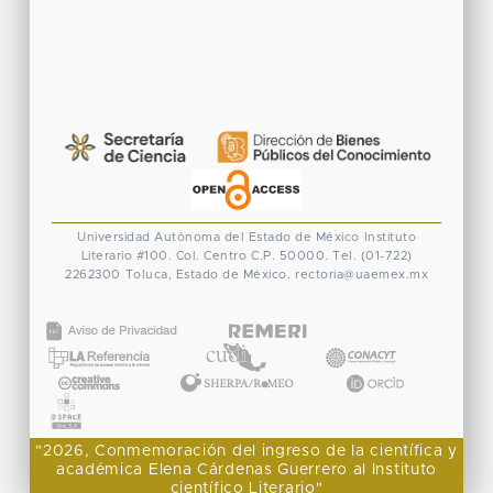
Universidad Autónoma del Estado de México
Instituto
Literario #100. Col. Centro
C.P. 50000. Tel. (01-722)
2262300
Toluca, Estado de México.
rectoria@uaemex.mx
CONACYT
"2026, Conmemoración del ingreso de la científica y
académica Elena Cárdenas Guerrero al Instituto
científico Literario"