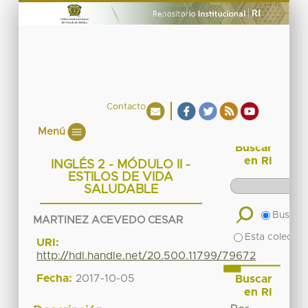
Contacto
Menú
Buscar
en RI
INGLÉS 2 - MÓDULO II -
ESTILOS DE VIDA
SALUDABLE
Buscar 
MARTINEZ ACEVEDO CESAR
Esta colecció
URI:
http://hdl.handle.net/20.500.11799/79672
Fecha:
2017-10-05
Buscar
en RI