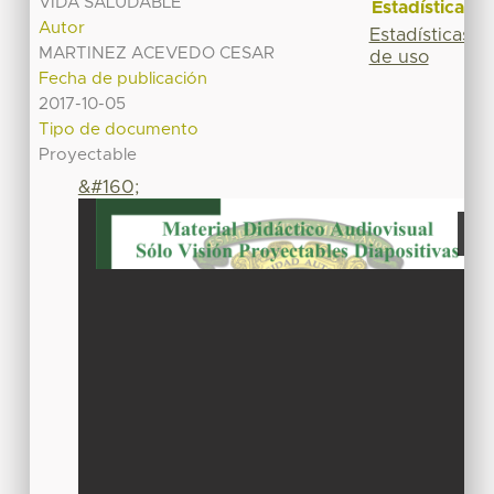
VIDA SALUDABLE
Estadísticas
Autor
Estadísticas
MARTINEZ ACEVEDO CESAR
de uso
Fecha de publicación
2017-10-05
Tipo de documento
Proyectable
&#160;