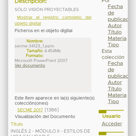
Por
Descripción:
Fecha
SÓLO VISIÓN PROYECTABLES
de
Mostrar el registro completo del
publicación
objeto digital
Autor
Ficheros en el objeto digital
Título
Materia
Nombre:
Tipo
secme-34123_1.pptx
Tamaño:
4.454Mb
Esta
Formato:
colección
Microsoft PowerPoint 2007
Fecha
Ver documento
de
publicación
Autor
Título
Materia
Este ítem aparece en la(s) siguiente(s)
Tipo
colección(ones)
[1386]
SECME 2017
Usuario
Visualización del Documento
Acceder
Título
INGLÉS 2 - MÓDULO II - ESTILOS DE