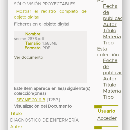
Por
SÓLO VISIÓN PROYECTABLES
Fecha
Mostrar el registro completo del
de
objeto digital
publicación
Autor
Ficheros en el objeto digital
Título
Nombre:
Materia
secme-2876.pdf
Tipo
Tamaño:
1.685Mb
Formato:
PDF
Esta
colección
Ver documento
Fecha
de
publicación
Autor
Título
Este ítem aparece en la(s) siguiente(s)
Materia
colección(ones)
Tipo
[1283]
SECME 2016 B
Visualización del Documento
Usuario
Título
Acceder
DIAGNOSTICO DE ENFERMERÍA
Autor