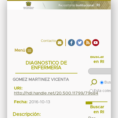
Contacto
Menú
Buscar
en RI
DIAGNOSTICO DE
ENFERMERÍA
GOMEZ MARTINEZ VICENTA
Buscar 
URI:
Esta colecció
http://hdl.handle.net/20.500.11799/79684
Fecha:
2016-10-13
Buscar
en RI
Descripción: