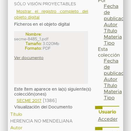
Por
SÓLO VISIÓN PROYECTABLES
Fecha
Mostrar el registro completo del
de
objeto digital
publicación
Autor
Ficheros en el objeto digital
Título
Nombre:
Materia
secme-8485_1.pdf
Tipo
Tamaño:
3.020Mb
Formato:
PDF
Esta
colección
Ver documento
Fecha
de
publicación
Autor
Título
Este ítem aparece en la(s) siguiente(s)
Materia
colección(ones)
Tipo
[1386]
SECME 2017
Visualización del Documento
Usuario
Título
Acceder
HERENCIA NO MENDELIANA
Autor