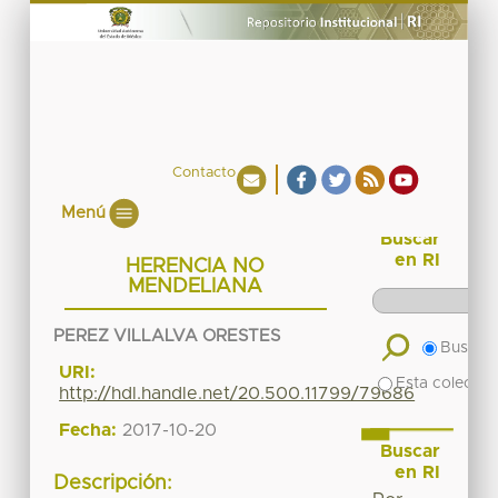
Contacto
Menú
Buscar
en RI
HERENCIA NO
MENDELIANA
PEREZ VILLALVA ORESTES
Buscar 
URI:
Esta colecció
http://hdl.handle.net/20.500.11799/79686
Fecha:
2017-10-20
Buscar
en RI
Descripción: