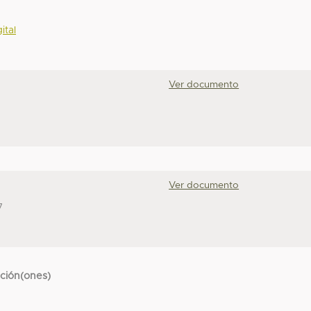
ital
Ver documento
Ver documento
7
cción(ones)