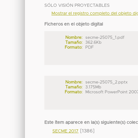
SÓLO VISIÓN PROYECTABLES
Mostrar el registro completo del objeto dig
Ficheros en el objeto digital
Nombre:
secme-25075_1.pdf
Tamaño:
362.6Kb
Formato:
PDF
Nombre:
secme-25075_2.pptx
Tamaño:
3.175Mb
Formato:
Microsoft PowerPoint 200
Este ítem aparece en la(s) siguiente(s) cole
[1386]
SECME 2017