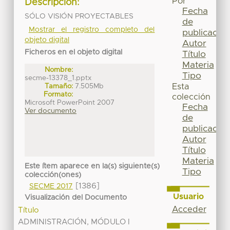
Por
Descripción:
Fecha
SÓLO VISIÓN PROYECTABLES
de
Mostrar el registro completo del
publicación
objeto digital
Autor
Ficheros en el objeto digital
Título
Materia
Nombre:
Tipo
secme-13378_1.pptx
Tamaño:
7.505Mb
Esta
Formato:
colección
Microsoft PowerPoint 2007
Fecha
Ver documento
de
publicación
Autor
Título
Materia
Este ítem aparece en la(s) siguiente(s)
Tipo
colección(ones)
[1386]
SECME 2017
Usuario
Visualización del Documento
Acceder
Título
ADMINISTRACIÓN, MÓDULO I