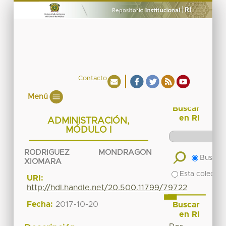
Contacto
Menú
Buscar
en RI
ADMINISTRACIÓN,
MÓDULO I
RODRIGUEZ MONDRAGON
Buscar 
XIOMARA
Esta colecció
URI:
http://hdl.handle.net/20.500.11799/79722
Fecha:
2017-10-20
Buscar
en RI