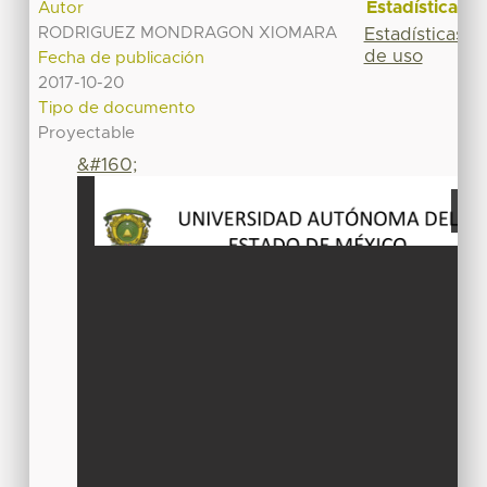
Estadísticas
Autor
RODRIGUEZ MONDRAGON XIOMARA
Estadísticas
de uso
Fecha de publicación
2017-10-20
Tipo de documento
Proyectable
&#160;