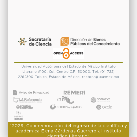
Universidad Autónoma del Estado de México
Instituto
Literario #100. Col. Centro
C.P. 50000. Tel. (01-722)
2262300
Toluca, Estado de México.
rectoria@uaemex.mx
CONACYT
"2026, Conmemoración del ingreso de la científica y
académica Elena Cárdenas Guerrero al Instituto
científico Literario"