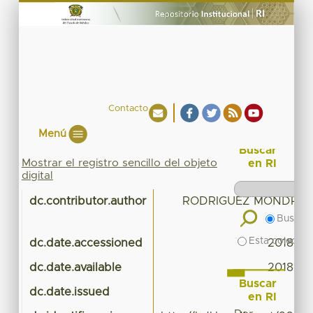
Contacto
Menú
Buscar
Mostrar el registro sencillo del objeto
en RI
digital
dc.contributor.author
RODRIGUEZ MONDRA
Buscar 
Esta colecció
dc.date.accessioned
2018-03
dc.date.available
2018-03
Buscar
dc.date.issued
en RI