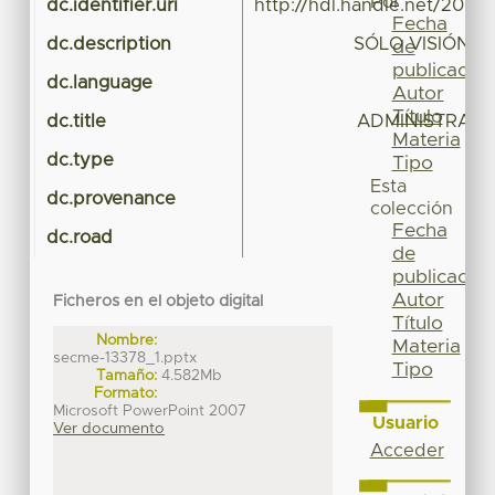
Por
dc.identifier.uri
http://hdl.handle.net/20.5
Fecha
dc.description
SÓLO VISIÓN 
de
publicación
dc.language
Autor
Título
dc.title
ADMINISTRACI
Materia
dc.type
Tipo
Esta
dc.provenance
colección
Fecha
dc.road
de
publicación
Autor
Ficheros en el objeto digital
Título
Nombre:
Materia
secme-13378_1.pptx
Tipo
Tamaño:
4.582Mb
Formato:
Microsoft PowerPoint 2007
Usuario
Ver documento
Acceder