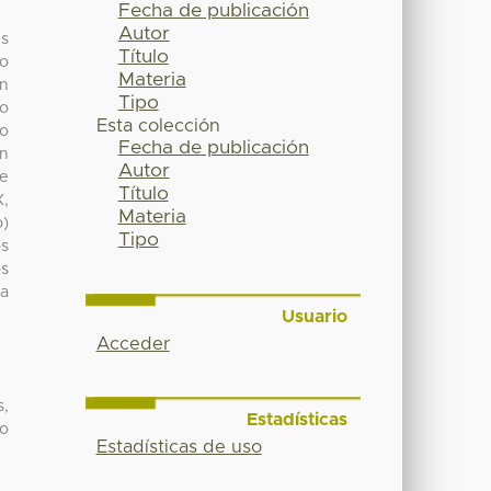
Fecha de publicación
Autor
us
Título
ho
Materia
en
Tipo
do
Esta colección
jo
Fecha de publicación
on
Autor
se
Título
X,
Materia
b)
Tipo
os
os
ia
Usuario
Acceder
s,
Estadísticas
po
Estadísticas de uso