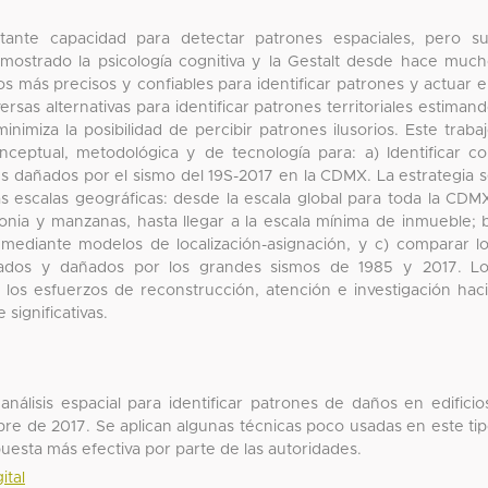
ante capacidad para detectar patrones espaciales, pero s
mostrado la psicología cognitiva y la Gestalt desde hace muc
s más precisos y confiables para identificar patrones y actuar 
ersas alternativas para identificar patrones territoriales estiman
minimiza la posibilidad de percibir patrones ilusorios. Este traba
onceptual, metodológica y de tecnología para: a) Identificar c
les dañados por el sismo del 19S-2017 en la CDMX. La estrategia 
 escalas geográficas: desde la escala global para toda la CDM
onia y manzanas, hasta llegar a la escala mínima de inmueble; 
mediante modelos de localización-asignación, y c) comparar l
sados y dañados por los grandes sismos de 1985 y 2017. L
 los esfuerzos de reconstrucción, atención e investigación hac
 significativas.
análisis espacial para identificar patrones de daños en edificio
bre de 2017. Se aplican algunas técnicas poco usadas en este ti
uesta más efectiva por parte de las autoridades.
ital