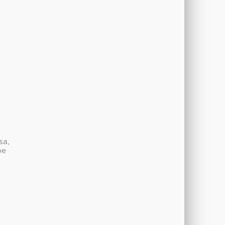
sa,
be