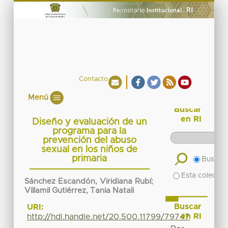
Contacto
Menú
Buscar
en RI
Diseño y evaluación de un
programa para la
prevención del abuso
sexual en los niños de
primaria
Buscar 
Esta colecció
Sánchez Escandón, Viridiana Rubí
;
Villamil Gutiérrez, Tania Natali
Buscar
URI:
en RI
http://hdl.handle.net/20.500.11799/79747