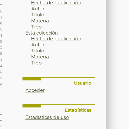
Fecha de publicación
de
Autor
s,
Título
ás
Materia
la
Tipo
o,
Esta colección
as
Fecha de publicación
de
Autor
do
Título
la
Materia
RN
Tipo
su
s;
es
Usuario
la
Acceder
Estadísticas
do
Estadísticas de uso
to
as