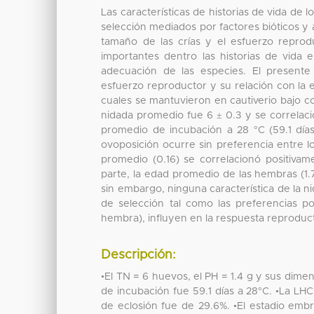
Las características de historias de vida de
selección mediados por factores bióticos y 
tamaño de las crías y el esfuerzo reprod
importantes dentro las historias de vida
adecuación de las especies. El presente
esfuerzo reproductor y su relación con la e
cuales se mantuvieron en cautiverio bajo c
nidada promedio fue 6 ± 0.3 y se correlaci
promedio de incubación a 28 °C (59.1 días)
ovoposición ocurre sin preferencia entre lo
promedio (0.16) se correlacionó positiv
parte, la edad promedio de las hembras (1.
sin embargo, ninguna característica de la n
de selección tal como las preferencias por
hembra), influyen en la respuesta reproducto
Descripción:
•El TN = 6 huevos, el PH = 1.4 g y sus di
de incubación fue 59.1 días a 28°C. •La LH
de eclosión fue de 29.6%. •El estadio embr