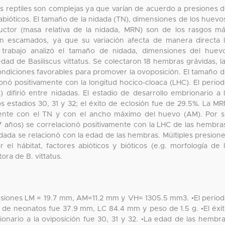
 los reptiles son complejas ya que varían de acuerdo a presiones 
abióticos. El tamaño de la nidada (TN), dimensiones de los huevo
uctor (masa relativa de la nidada, MRN) son de los rasgos m
 en escamados, ya que su variación afecta de manera directa 
 trabajo analizó el tamaño de nidada, dimensiones del huev
dad de Basiliscus vittatus. Se colectaron 18 hembras grávidas, l
ondiciones favorables para promover la ovoposición. El tamaño 
onó positivamente con la longitud hocico-cloaca (LHC). El perio
 difirió entre nidadas. El estadio de desarrollo embrionario a 
s estadios 30, 31 y 32; el éxito de eclosión fue de 29.5%. La M
amente con el TN y con el ancho máximo del huevo (AM). Por 
7 años) se correlacionó positivamente con la LHC de las hembra
idada se relacionó con la edad de las hembras. Múltiples presion
 el hábitat, factores abióticos y bióticos (e.g. morfología de 
ra de B. vittatus.
mensiones LM = 19.7 mm, AM=11.2 mm y VH= 1305.5 mm3. •El perio
C de neonatos fue 37.9 mm, LC 84.4 mm y peso de 1.5 g. •El éxi
ionario a la oviposición fue 30, 31 y 32. •La edad de las hembr