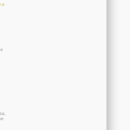
) o
de
sa,
be